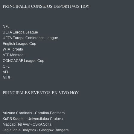
PRINCIPALES CONSEJOS DEPORTIVOS HOY
NFL
UEFA Europa League
UEFA Europa Conference League
English League Cup
WTA Toronto
ATP Montreal
CONCACAF League Cup
CFL
AFL
MLB
PRINCIPALES EVENTOS EN VIVO HOY
Arizona Cardinals - Carolina Panthers
KuPS Kuopio - Universitatea Craiova
Maccabi Tel Aviv - CSKA Sofia
Jagiellonia Białystok - Glasgow Rangers