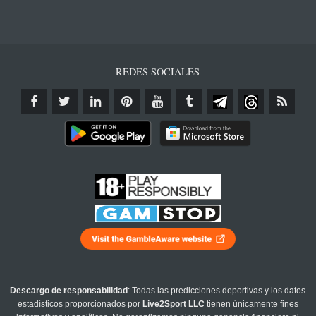
REDES SOCIALES
Descargo de responsabilidad
: Todas las predicciones deportivas y los datos
estadísticos proporcionados por
Live2Sport LLC
tienen únicamente fines