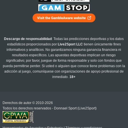
Descargo de responsabilidad
: Todas las predicciones deportivas y los datos
estadísticos proporcionados por
Live2Sport LLC
tienen únicamente fines
informativos y analíticos. No garantizamos ninguna ganancia financiera ni
resultados específicos. Las apuestas deportivas implican un riesgo
significativo; por favor, juegue de forma responsable y solo con fondos que
pueda permitirse perder. Si usted o alguien que conoce tiene problemas con la
adicción al juego, comuníquese con organizaciones de apoyo profesional de
inmediato.
18+
Derechos de autor © 2010-2026
Todos los derechos reservados - Donnael Sport (Live2Sport)