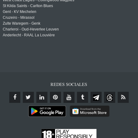
West Coast Eagles - Collingwood Magpies
St Kilda Saints - Carlton Blues
Gent - KV Mechelen
Cruzeiro - Mirassol
Zulte Waregem - Genk
Charleroi - Oud-Heverlee Leuven
Anderlecht - RAAL La Louvière
REDES SOCIALES