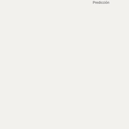
Predicción