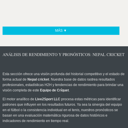
MÁS ▼
ANÁLISIS DE RENDIMIENTO Y PRONÓSTICOS: NEPAL CRICKET
Esta sección ofrece una visión profunda del historial competitivo y el estado de
forma actual de
Nepal cricket
. Nuestra base de datos rastrea resultados
profesionales, estadísticas H2H y tendencias de rendimiento para brindar una
visión completa de este
Equipo de Críquet
.
El motor analítico de
Live2Sport LLC
procesa estas métricas para identificar
patrones que influyen en los resultados futuros. Ya sea la sinergia del equipo
en el fútbol o la consistencia individual en el tenis, nuestros pronósticos se
basan en una evaluación matemática rigurosa de datos históricos e
indicadores de rendimiento en tiempo real.