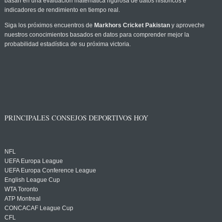
basan en una evaluación matemática rigurosa de datos históricos e
indicadores de rendimiento en tiempo real.
Siga los próximos encuentros de
Markhors Cricket Pakistan
y aproveche
nuestros conocimientos basados en datos para comprender mejor la
probabilidad estadística de su próxima victoria.
PRINCIPALES CONSEJOS DEPORTIVOS HOY
NFL
UEFA Europa League
UEFA Europa Conference League
English League Cup
WTA Toronto
ATP Montreal
CONCACAF League Cup
CFL