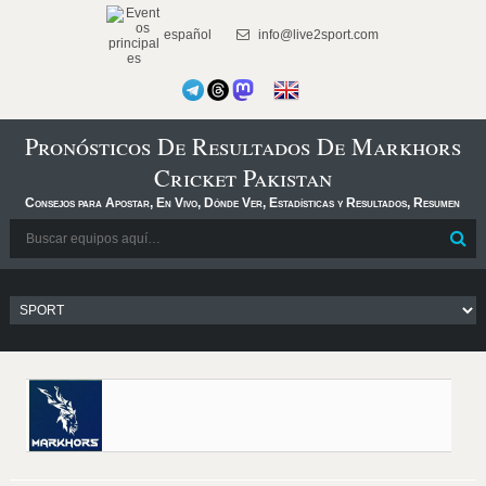
español
info@live2sport.com
Pronósticos De Resultados De Markhors
Cricket Pakistan
Consejos para Apostar, En Vivo, Dónde Ver, Estadísticas y Resultados, Resumen