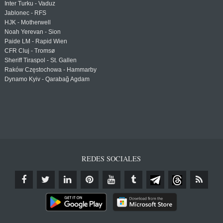
Inter Turku - Vaduz
Jablonec - RFS
HJK - Motherwell
Noah Yerevan - Sion
Paide LM - Rapid Wien
CFR Cluj - Tromsø
Sheriff Tiraspol - St. Gallen
Raków Częstochowa - Hammarby
Dynamo Kyiv - Qarabağ Agdam
REDES SOCIALES