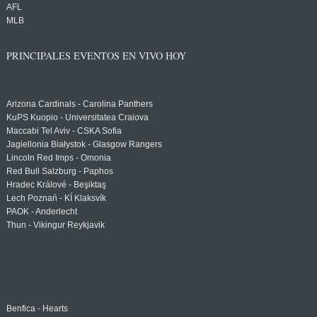
AFL
MLB
PRINCIPALES EVENTOS EN VIVO HOY
Arizona Cardinals - Carolina Panthers
KuPS Kuopio - Universitatea Craiova
Maccabi Tel Aviv - CSKA Sofia
Jagiellonia Białystok - Glasgow Rangers
Lincoln Red Imps - Omonia
Red Bull Salzburg - Paphos
Hradec Králové - Beşiktaş
Lech Poznań - KÍ Klaksvík
PAOK - Anderlecht
Thun - Vikingur Reykjavik
Benfica - Hearts