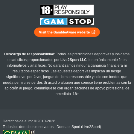
Descargo de responsabilidad
: Todas las predicciones deportivas y los datos
estadísticos proporcionados por
Live2Sport LLC
tienen únicamente fines
informativos y analíticos. No garantizamos ninguna ganancia financiera ni
resultados específicos. Las apuestas deportivas implican un riesgo
significativo; por favor, juegue de forma responsable y solo con fondos que
pueda permitirse perder. Si usted o alguien que conoce tiene problemas con la
adicción al juego, comuníquese con organizaciones de apoyo profesional de
inmediato.
18+
Derechos de autor © 2010-2026
Todos los derechos reservados - Donnael Sport (Live2Sport)