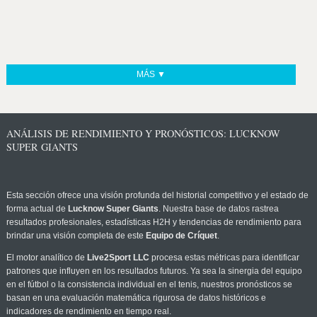
MÁS ▼
ANÁLISIS DE RENDIMIENTO Y PRONÓSTICOS: LUCKNOW
SUPER GIANTS
Esta sección ofrece una visión profunda del historial competitivo y el estado de
forma actual de
Lucknow Super Giants
. Nuestra base de datos rastrea
resultados profesionales, estadísticas H2H y tendencias de rendimiento para
brindar una visión completa de este
Equipo de Críquet
.
El motor analítico de
Live2Sport LLC
procesa estas métricas para identificar
patrones que influyen en los resultados futuros. Ya sea la sinergia del equipo
en el fútbol o la consistencia individual en el tenis, nuestros pronósticos se
basan en una evaluación matemática rigurosa de datos históricos e
indicadores de rendimiento en tiempo real.