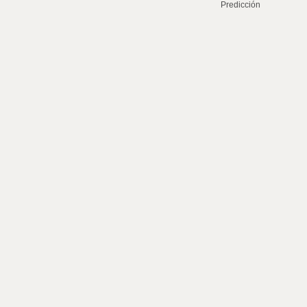
Predicción