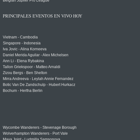
Belgian Jupiler Pro League
PRINCIPALES EVENTOS EN VIVO HOY
Vietnam - Cambodia
Singapore - Indonesia
Iva Jovic - Alina Korneeva
Daniel Merida Aguilar - Alex Michelsen
Ann Li - Elena Rybakina
Tallon Griekspoor - Matteo Arnaldi
Zizou Bergs - Ben Shelton
Mirra Andreeva - Leylah Annie Fernandez
Botic Van De Zandschulp - Hubert Hurkacz
Bochum - Hertha Berlin
Wycombe Wanderers - Stevenage Borough
Wolverhampton Wanderers - Port Vale
Maya Joint - Ludmilla Samsonova