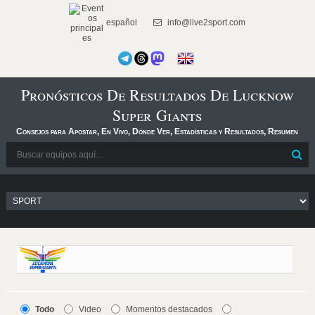
español
info@live2sport.com
Pronósticos De Resultados De Lucknow
Super Giants
Consejos para Apostar, En Vivo, Dónde Ver, Estadísticas y Resultados, Resumen
Todo
Video
Momentos destacados