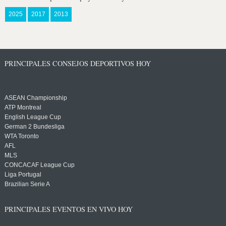
2025
2017
2013
PRINCIPALES CONSEJOS DEPORTIVOS HOY
ASEAN Championship
ATP Montreal
English League Cup
German 2 Bundesliga
WTA Toronto
AFL
MLS
CONCACAF League Cup
Liga Portugal
Brazilian Serie A
PRINCIPALES EVENTOS EN VIVO HOY