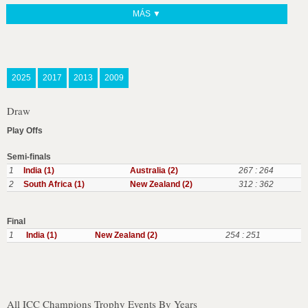
MÁS ▼
2025
2017
2013
2009
Draw
Play Offs
Semi-finals
1
India (1)
Australia (2)
267 : 264
2
South Africa (1)
New Zealand (2)
312 : 362
Final
1
India (1)
New Zealand (2)
254 : 251
All ICC Champions Trophy Events By Years