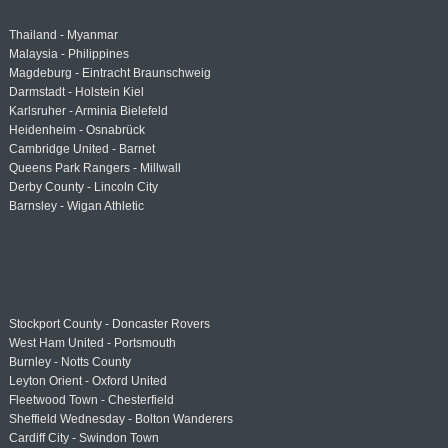
Thailand - Myanmar
Malaysia - Philippines
Magdeburg - Eintracht Braunschweig
Darmstadt - Holstein Kiel
Karlsruher - Arminia Bielefeld
Heidenheim - Osnabrück
Cambridge United - Barnet
Queens Park Rangers - Millwall
Derby County - Lincoln City
Barnsley - Wigan Athletic
Stockport County - Doncaster Rovers
West Ham United - Portsmouth
Burnley - Notts County
Leyton Orient - Oxford United
Fleetwood Town - Chesterfield
Sheffield Wednesday - Bolton Wanderers
Cardiff City - Swindon Town