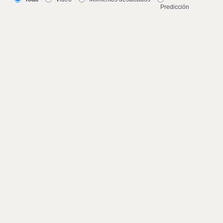
Predicción