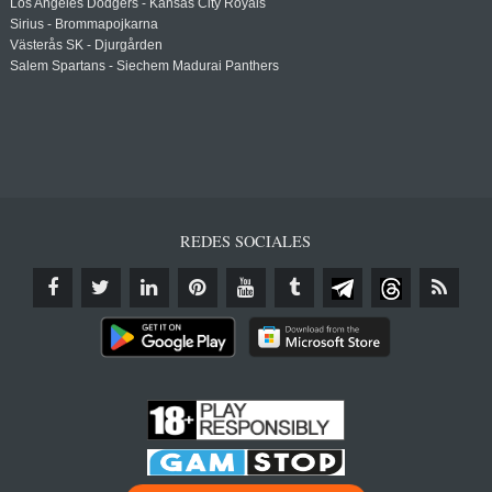
Los Angeles Dodgers - Kansas City Royals
Sirius - Brommapojkarna
Västerås SK - Djurgården
Salem Spartans - Siechem Madurai Panthers
REDES SOCIALES