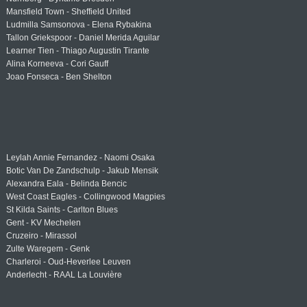
Mansfield Town - Sheffield United
Ludmilla Samsonova - Elena Rybakina
Tallon Griekspoor - Daniel Merida Aguilar
Learner Tien - Thiago Augustin Tirante
Alina Korneeva - Cori Gauff
Joao Fonseca - Ben Shelton
Leylah Annie Fernandez - Naomi Osaka
Botic Van De Zandschulp - Jakub Mensik
Alexandra Eala - Belinda Bencic
West Coast Eagles - Collingwood Magpies
St Kilda Saints - Carlton Blues
Gent - KV Mechelen
Cruzeiro - Mirassol
Zulte Waregem - Genk
Charleroi - Oud-Heverlee Leuven
Anderlecht - RAAL La Louvière