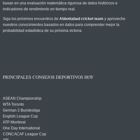
basan en una evaluación matemática rigurosa de datos históricos e
indicadores de rendimiento en tiempo real.
Siga los próximos encuentros de
Abbottabad cricket team
y aproveche
nuestros conocimientos basados en datos para comprender mejor la
probabilidad estadística de su próxima victoria.
PRINCIPALES CONSEJOS DEPORTIVOS HOY
ASEAN Championship
WTA Toronto
German 2 Bundesliga
English League Cup
ATP Montreal
One Day International
CONCACAF League Cup