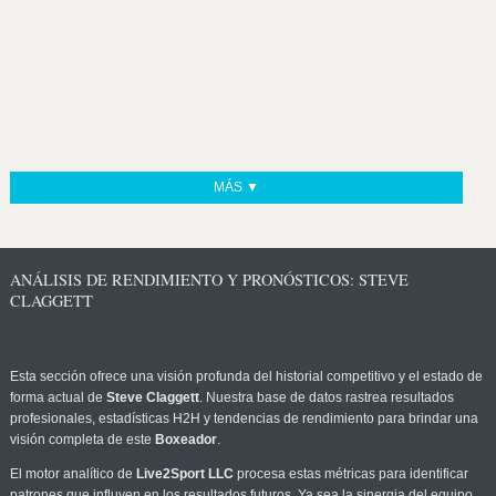
MÁS ▼
ANÁLISIS DE RENDIMIENTO Y PRONÓSTICOS: STEVE
CLAGGETT
Esta sección ofrece una visión profunda del historial competitivo y el estado de
forma actual de
Steve Claggett
. Nuestra base de datos rastrea resultados
profesionales, estadísticas H2H y tendencias de rendimiento para brindar una
visión completa de este
Boxeador
.
El motor analítico de
Live2Sport LLC
procesa estas métricas para identificar
patrones que influyen en los resultados futuros. Ya sea la sinergia del equipo