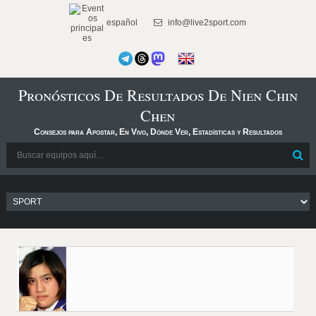
español
info@live2sport.com
Pronósticos De Resultados De Nien Chin
Chen
Consejos para Apostar, En Vivo, Dónde Ver, Estadísticas y Resultados