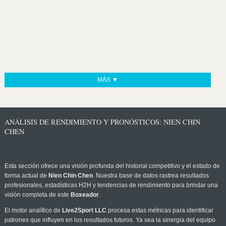
MÁS ▼
ANÁLISIS DE RENDIMIENTO Y PRONÓSTICOS: NIEN CHIN
CHEN
Esta sección ofrece una visión profunda del historial competitivo y el estado de
forma actual de
Nien Chin Chen
. Nuestra base de datos rastrea resultados
profesionales, estadísticas H2H y tendencias de rendimiento para brindar una
visión completa de este
Boxeador
.
El motor analítico de
Live2Sport LLC
procesa estas métricas para identificar
patrones que influyen en los resultados futuros. Ya sea la sinergia del equipo