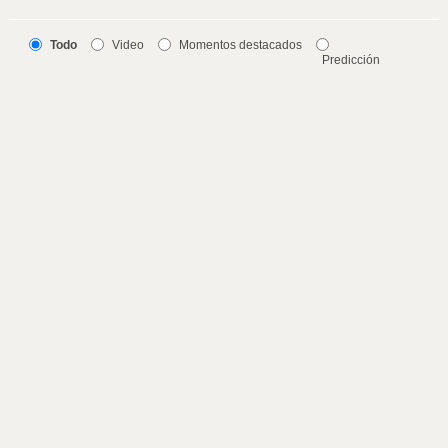
Todo
Video
Momentos destacados
Predicción