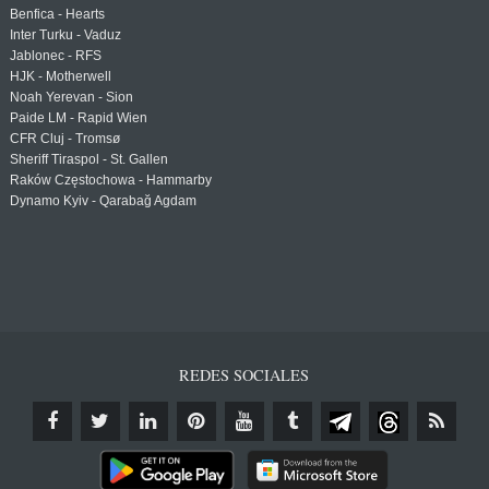
Benfica - Hearts
Inter Turku - Vaduz
Jablonec - RFS
HJK - Motherwell
Noah Yerevan - Sion
Paide LM - Rapid Wien
CFR Cluj - Tromsø
Sheriff Tiraspol - St. Gallen
Raków Częstochowa - Hammarby
Dynamo Kyiv - Qarabağ Agdam
REDES SOCIALES