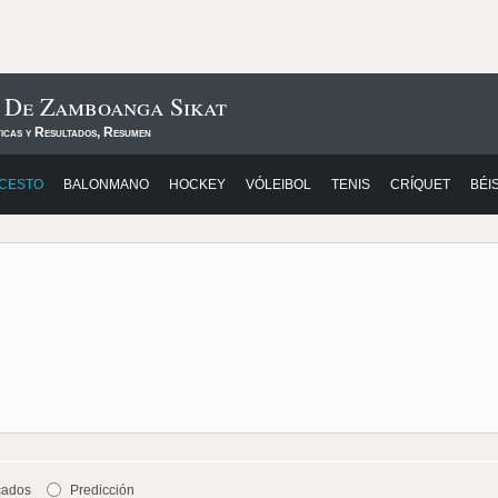
s De Zamboanga Sikat
ticas y Resultados, Resumen
CESTO
BALONMANO
HOCKEY
VÓLEIBOL
TENIS
CRÍQUET
BÉI
cados
Predicción