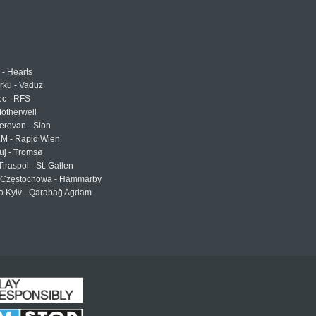
 - Hearts
urku - Vaduz
ec - RFS
otherwell
erevan - Sion
LM - Rapid Wien
uj - Tromsø
Tiraspol - St. Gallen
Częstochowa - Hammarby
 Kyiv - Qarabağ Agdam