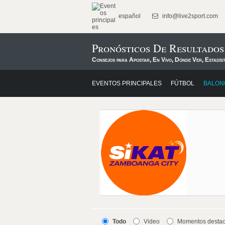
español
info@live2sport.com
Pronósticos De Resultado
Consejos para Apostar, En Vivo, Dónde Ver, Estadís
EVENTOS PRINCIPALES
FÚTBOL
BALON
Todo
Video
Momentos desta