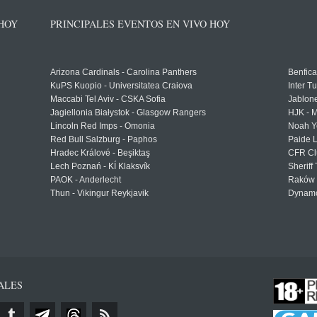
 HOY
PRINCIPALES EVENTOS EN VIVO HOY
Arizona Cardinals - Carolina Panthers
Benfica
KuPS Kuopio - Universitatea Craiova
Inter T
Maccabi Tel Aviv - CSKA Sofia
Jablon
Jagiellonia Białystok - Glasgow Rangers
HJK - M
Lincoln Red Imps - Omonia
Noah Y
Red Bull Salzburg - Paphos
Paide 
Hradec Králové - Beşiktaş
CFR Cl
Lech Poznań - KÍ Klaksvík
Sheriff 
PAOK - Anderlecht
Raków 
Thun - Vikingur Reykjavik
Dynamo
ALES