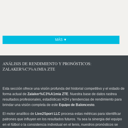
MÁS ▼
ANÁLISIS DE RENDIMIENTO Y PRONÓSTICOS:
ZALAKER%C3%A1MIA ZTE
Esta sección ofrece una visión profunda del historial competitivo y el estado de
forma actual de
Zalaker%C3%A1mia ZTE
. Nuestra base de datos rastrea
resultados profesionales, estadísticas H2H y tendencias de rendimiento para
brindar una visión completa de este
Equipo de Baloncesto
.
El motor analítico de
Live2Sport LLC
procesa estas métricas para identificar
patrones que influyen en los resultados futuros. Ya sea la sinergia del equipo
en el fútbol o la consistencia individual en el tenis, nuestros pronósticos se