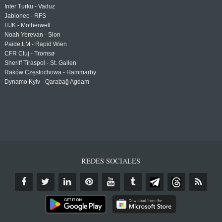
Inter Turku - Vaduz
Jablonec - RFS
HJK - Motherwell
Noah Yerevan - Sion
Paide LM - Rapid Wien
CFR Cluj - Tromsø
Sheriff Tiraspol - St. Gallen
Raków Częstochowa - Hammarby
Dynamo Kyiv - Qarabağ Agdam
REDES SOCIALES