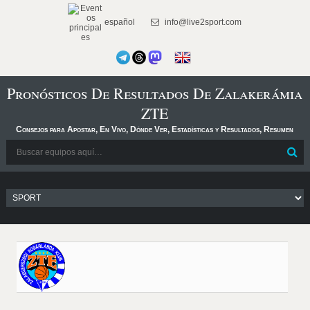
español
info@live2sport.com
Pronósticos De Resultados De Zalakerámia
ZTE
Consejos para Apostar, En Vivo, Dónde Ver, Estadísticas y Resultados, Resumen