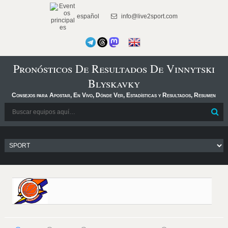
español
info@live2sport.com
Pronósticos De Resultados De Vinnytski
Blyskavky
Consejos para Apostar, En Vivo, Dónde Ver, Estadísticas y Resultados, Resumen