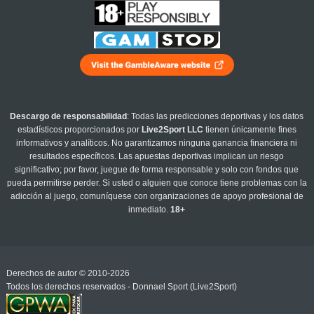
Descargo de responsabilidad
: Todas las predicciones deportivas y los datos
estadísticos proporcionados por
Live2Sport LLC
tienen únicamente fines
informativos y analíticos. No garantizamos ninguna ganancia financiera ni
resultados específicos. Las apuestas deportivas implican un riesgo
significativo; por favor, juegue de forma responsable y solo con fondos que
pueda permitirse perder. Si usted o alguien que conoce tiene problemas con la
adicción al juego, comuníquese con organizaciones de apoyo profesional de
inmediato.
18+
Derechos de autor © 2010-2026
Todos los derechos reservados - Donnael Sport (Live2Sport)