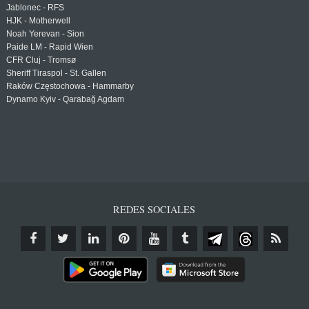
Jablonec - RFS
HJK - Motherwell
Noah Yerevan - Sion
Paide LM - Rapid Wien
CFR Cluj - Tromsø
Sheriff Tiraspol - St. Gallen
Raków Częstochowa - Hammarby
Dynamo Kyiv - Qarabağ Agdam
REDES SOCIALES