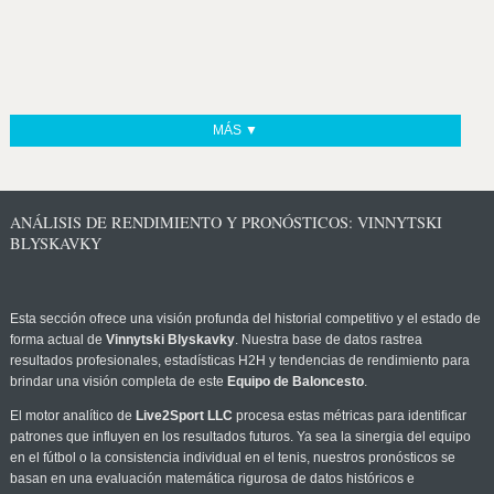
MÁS ▼
ANÁLISIS DE RENDIMIENTO Y PRONÓSTICOS: VINNYTSKI
BLYSKAVKY
Esta sección ofrece una visión profunda del historial competitivo y el estado de
forma actual de
Vinnytski Blyskavky
. Nuestra base de datos rastrea
resultados profesionales, estadísticas H2H y tendencias de rendimiento para
brindar una visión completa de este
Equipo de Baloncesto
.
El motor analítico de
Live2Sport LLC
procesa estas métricas para identificar
patrones que influyen en los resultados futuros. Ya sea la sinergia del equipo
en el fútbol o la consistencia individual en el tenis, nuestros pronósticos se
basan en una evaluación matemática rigurosa de datos históricos e