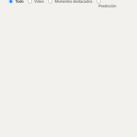
Todo
Video
Momentos destacados
Predicción