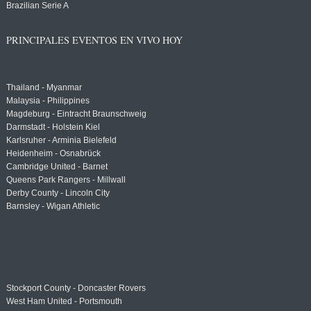
Brazilian Serie A
PRINCIPALES EVENTOS EN VIVO HOY
Thailand - Myanmar
Malaysia - Philippines
Magdeburg - Eintracht Braunschweig
Darmstadt - Holstein Kiel
Karlsruher - Arminia Bielefeld
Heidenheim - Osnabrück
Cambridge United - Barnet
Queens Park Rangers - Millwall
Derby County - Lincoln City
Barnsley - Wigan Athletic
Stockport County - Doncaster Rovers
West Ham United - Portsmouth