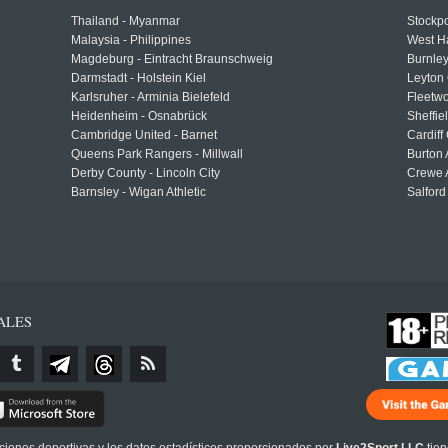
Thailand - Myanmar
Stockpo
Malaysia - Philippines
West H
Magdeburg - Eintracht Braunschweig
Burnley
Darmstadt - Holstein Kiel
Leyton 
Karlsruher - Arminia Bielefeld
Fleetwo
Heidenheim - Osnabrück
Sheffi
Cambridge United - Barnet
Cardiff
Queens Park Rangers - Millwall
Burton 
Derby County - Lincoln City
Crewe A
Barnsley - Wigan Athletic
Salford
ALES