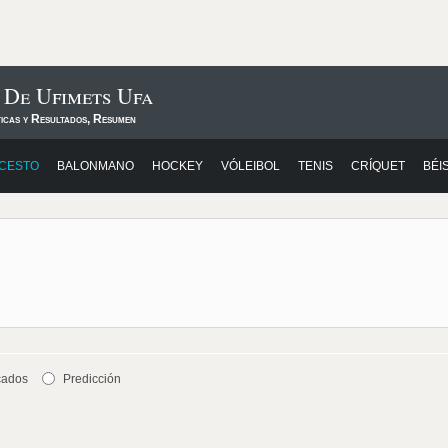
 De Ufimets Ufa
ticas y Resultados, Resumen
CESTO
BALONMANO
HOCKEY
VÓLEIBOL
TENIS
CRÍQUET
BÉI
cados
Predicción