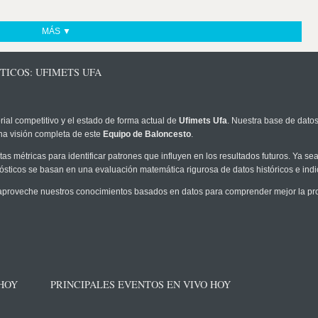
MÁS ▼
TICOS: UFIMETS UFA
rial competitivo y el estado de forma actual de
Ufimets Ufa
. Nuestra base de datos
na visión completa de este
Equipo de Baloncesto
.
as métricas para identificar patrones que influyen en los resultados futuros. Ya sea 
onósticos se basan en una evaluación matemática rigurosa de datos históricos e ind
aproveche nuestros conocimientos basados en datos para comprender mejor la proba
 HOY
PRINCIPALES EVENTOS EN VIVO HOY