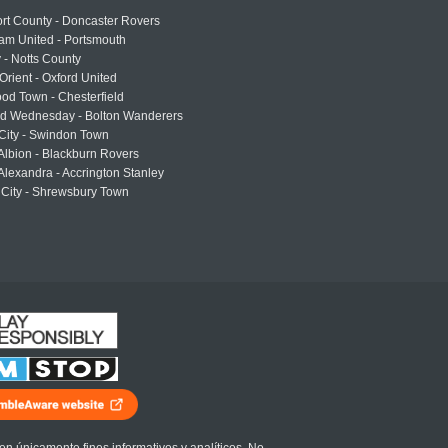
rt County - Doncaster Rovers
am United - Portsmouth
 - Notts County
Orient - Oxford United
od Town - Chesterfield
eld Wednesday - Bolton Wanderers
 City - Swindon Town
Albion - Blackburn Rovers
lexandra - Accrington Stanley
 City - Shrewsbury Town