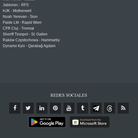
Jablonec - RFS
HJK - Motherwell
Noah Yerevan - Sion
Paide LM - Rapid Wien
CFR Cluj - Tromsø
Sheriff Tiraspol - St. Gallen
Raków Częstochowa - Hammarby
Dynamo Kyiv - Qarabağ Agdam
REDES SOCIALES