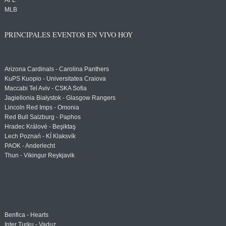
AFL
MLB
PRINCIPALES EVENTOS EN VIVO HOY
Arizona Cardinals - Carolina Panthers
KuPS Kuopio - Universitatea Craiova
Maccabi Tel Aviv - CSKA Sofia
Jagiellonia Białystok - Glasgow Rangers
Lincoln Red Imps - Omonia
Red Bull Salzburg - Paphos
Hradec Králové - Beşiktaş
Lech Poznań - KÍ Klaksvík
PAOK - Anderlecht
Thun - Vikingur Reykjavik
Benfica - Hearts
Inter Turku - Vaduz