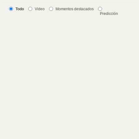
Todo
Video
Momentos destacados
Predicción