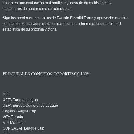
basan en una evaluación matemática rigurosa de datos históricos e
indicadores de rendimiento en tiempo real.
Siga los próximos encuentros de
Twarde Pierniki Torun
y aproveche nuestros
conocimientos basados en datos para comprender mejor la probabilidad
estadística de su próxima victoria.
PRINCIPALES CONSEJOS DEPORTIVOS HOY
NFL
UEFA Europa League
UEFA Europa Conference League
English League Cup
WTA Toronto
ATP Montreal
CONCACAF League Cup