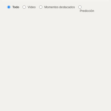
Todo
Video
Momentos destacados
Predicción