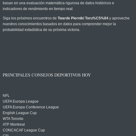
basan en una evaluación matemática rigurosa de datos históricos e
indicadores de rendimiento en tiempo real.
Siga los próximos encuentros de
Twarde Pierniki Toru%C5%84
y aproveche
nuestros conocimientos basados en datos para comprender mejor la
probabilidad estadística de su próxima victoria.
PRINCIPALES CONSEJOS DEPORTIVOS HOY
NFL
UEFA Europa League
UEFA Europa Conference League
English League Cup
WTA Toronto
ATP Montreal
CONCACAF League Cup