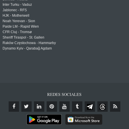
Inter Turku - Vaduz
Jablonec - RFS
HJK - Motherwell
Noah Yerevan - Sion
Paide LM - Rapid Wien
CFR Cluj - Tromsø
Sheriff Tiraspol - St. Gallen
Raków Częstochowa - Hammarby
Dynamo Kyiv - Qarabağ Agdam
REDES SOCIALES