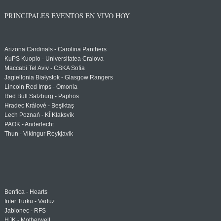
PRINCIPALES EVENTOS EN VIVO HOY
Arizona Cardinals - Carolina Panthers
KuPS Kuopio - Universitatea Craiova
Maccabi Tel Aviv - CSKA Sofia
Jagiellonia Białystok - Glasgow Rangers
Lincoln Red Imps - Omonia
Red Bull Salzburg - Paphos
Hradec Králové - Beşiktaş
Lech Poznań - KÍ Klaksvík
PAOK - Anderlecht
Thun - Vikingur Reykjavik
Benfica - Hearts
Inter Turku - Vaduz
Jablonec - RFS
HJK - Motherwell