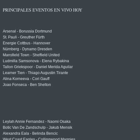
PRINCIPALES EVENTOS EN VIVO HOY
Arsenal - Borussia Dortmund
St. Pauli - Greuther Fürth
Energie Cottbus - Hannover
Nürnberg - Dynamo Dresden
Mansfield Town - Sheffield United
Ludmilla Samsonova - Elena Rybakina
Tallon Griekspoor - Daniel Merida Aguilar
Learner Tien - Thiago Augustin Tirante
Alina Korneeva - Cori Gauff
Joao Fonseca - Ben Shelton
Leylah Annie Fernandez - Naomi Osaka
Botic Van De Zandschulp - Jakub Mensik
Alexandra Eala - Belinda Bencic
West Coast Eagles - Collingwood Magpies