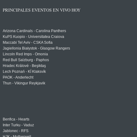
PRINCIPALES EVENTOS EN VIVO HOY
Arizona Cardinals - Carolina Panthers
KuPS Kuopio - Universitatea Craiova
Maccabi Tel Aviv - CSKA Sofia
Jagiellonia Białystok - Glasgow Rangers
Lincoln Red Imps - Omonia
Red Bull Salzburg - Paphos
Hradec Králové - Beşiktaş
Lech Poznań - KÍ Klaksvík
PAOK - Anderlecht
Thun - Vikingur Reykjavik
Benfica - Hearts
Inter Turku - Vaduz
Jablonec - RFS
HJK - Motherwell