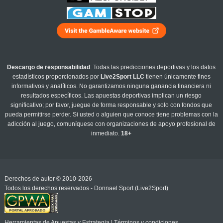
Descargo de responsabilidad
: Todas las predicciones deportivas y los datos
estadísticos proporcionados por
Live2Sport LLC
tienen únicamente fines
informativos y analíticos. No garantizamos ninguna ganancia financiera ni
resultados específicos. Las apuestas deportivas implican un riesgo
significativo; por favor, juegue de forma responsable y solo con fondos que
pueda permitirse perder. Si usted o alguien que conoce tiene problemas con la
adicción al juego, comuníquese con organizaciones de apoyo profesional de
inmediato.
18+
Derechos de autor © 2010-2026
Todos los derechos reservados - Donnael Sport (Live2Sport)
Herramientas de Apuestas y Estrategia
|
Términos y condiciones