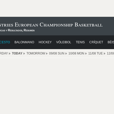
ntries European Championship Basketball
ticas y Resultados, Resumen
CESTO
BALONMANO
HOCKEY
VÓLEIBOL
TENIS
CRÍQUET
BÉI
ERDAY
TODAY
TOMORROW
09/08 SUN
10/08 MON
11/08 TUE
12/