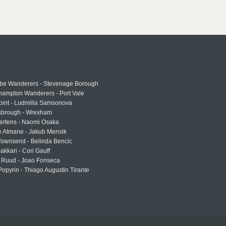
e Wanderers - Stevenage Borough
hampton Wanderers - Port Vale
oint - Ludmilla Samsonova
sbrough - Wrexham
ertens - Naomi Osaka
e Atmane - Jakub Mensik
Townsend - Belinda Bencic
akkari - Cori Gauff
 Ruud - Joao Fonseca
Popyrin - Thiago Augustin Tirante