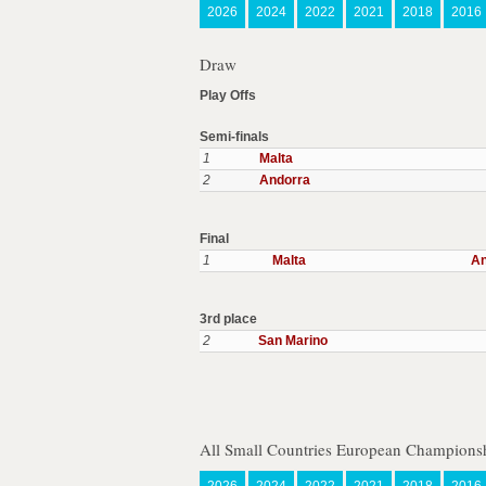
2026
2024
2022
2021
2018
2016
Draw
Play Offs
Semi-finals
1
Malta
2
Andorra
Final
1
Malta
An
3rd place
2
San Marino
All Small Countries European Championsh