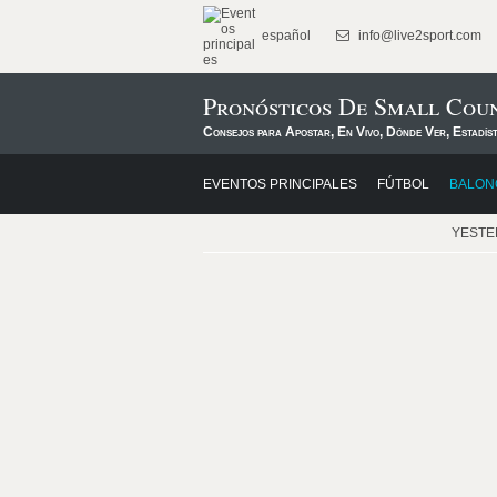
español
info@live2sport.com
Pronósticos De Small Cou
Consejos para Apostar, En Vivo, Dónde Ver, Estadís
EVENTOS PRINCIPALES
FÚTBOL
BALON
YEST