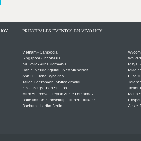
 HOY
PRINCIPALES EVENTOS EN VIVO HOY
Vietnam - Cambodia
Wycomb
Singapore - Indonesia
Wolver
Iva Jovic - Alina Korneeva
Maya J
Daniel Merida Aguilar - Alex Michelsen
Middle
Ann Li - Elena Rybakina
Elise M
Tallon Griekspoor - Matteo Arnaldi
Terenc
Zizou Bergs - Ben Shelton
Taylor 
Mirra Andreeva - Leylah Annie Fernandez
Maria S
Botic Van De Zandschulp - Hubert Hurkacz
Casper
Bochum - Hertha Berlin
Alexei 