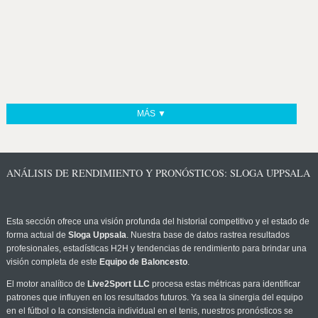
MÁS ▼
ANÁLISIS DE RENDIMIENTO Y PRONÓSTICOS: SLOGA UPPSALA
Esta sección ofrece una visión profunda del historial competitivo y el estado de
forma actual de
Sloga Uppsala
. Nuestra base de datos rastrea resultados
profesionales, estadísticas H2H y tendencias de rendimiento para brindar una
visión completa de este
Equipo de Baloncesto
.
El motor analítico de
Live2Sport LLC
procesa estas métricas para identificar
patrones que influyen en los resultados futuros. Ya sea la sinergia del equipo
en el fútbol o la consistencia individual en el tenis, nuestros pronósticos se