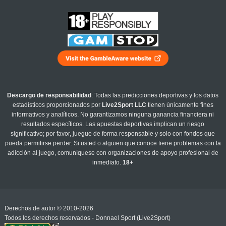
Descargo de responsabilidad
: Todas las predicciones deportivas y los datos
estadísticos proporcionados por
Live2Sport LLC
tienen únicamente fines
informativos y analíticos. No garantizamos ninguna ganancia financiera ni
resultados específicos. Las apuestas deportivas implican un riesgo
significativo; por favor, juegue de forma responsable y solo con fondos que
pueda permitirse perder. Si usted o alguien que conoce tiene problemas con la
adicción al juego, comuníquese con organizaciones de apoyo profesional de
inmediato.
18+
Derechos de autor © 2010-2026
Todos los derechos reservados - Donnael Sport (Live2Sport)