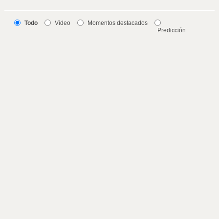
Todo
Video
Momentos destacados
Predicción