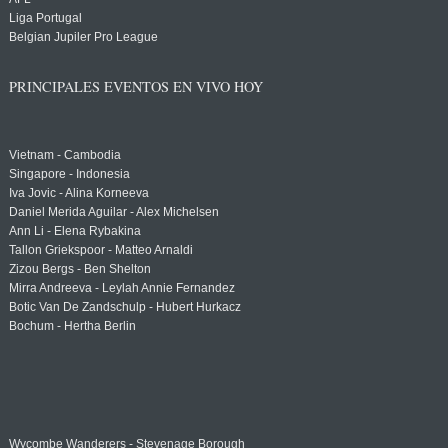
Liga Portugal
Belgian Jupiler Pro League
PRINCIPALES EVENTOS EN VIVO HOY
Vietnam - Cambodia
Singapore - Indonesia
Iva Jovic - Alina Korneeva
Daniel Merida Aguilar - Alex Michelsen
Ann Li - Elena Rybakina
Tallon Griekspoor - Matteo Arnaldi
Zizou Bergs - Ben Shelton
Mirra Andreeva - Leylah Annie Fernandez
Botic Van De Zandschulp - Hubert Hurkacz
Bochum - Hertha Berlin
Wycombe Wanderers - Stevenage Borough