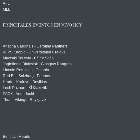
AFL
MLB
PRINCIPALES EVENTOS EN VIVO HOY
Arizona Cardinals - Carolina Panthers
KuPS Kuopio - Universitatea Craiova
Maccabi Tel Aviv - CSKA Sofia
Jagiellonia Białystok - Glasgow Rangers
Lincoln Red Imps - Omonia
Red Bull Salzburg - Paphos
Hradec Králové - Beşiktaş
Lech Poznań - KÍ Klaksvík
PAOK - Anderlecht
Thun - Vikingur Reykjavik
Benfica - Hearts