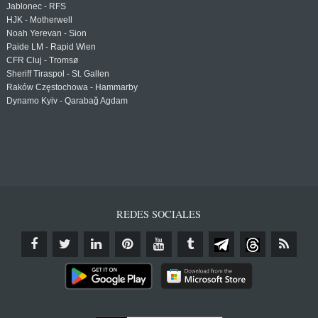
Jablonec - RFS
HJK - Motherwell
Noah Yerevan - Sion
Paide LM - Rapid Wien
CFR Cluj - Tromsø
Sheriff Tiraspol - St. Gallen
Raków Częstochowa - Hammarby
Dynamo Kyiv - Qarabağ Agdam
REDES SOCIALES