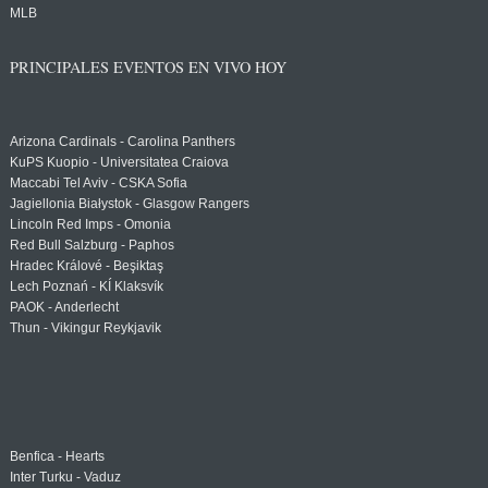
MLB
PRINCIPALES EVENTOS EN VIVO HOY
Arizona Cardinals - Carolina Panthers
KuPS Kuopio - Universitatea Craiova
Maccabi Tel Aviv - CSKA Sofia
Jagiellonia Białystok - Glasgow Rangers
Lincoln Red Imps - Omonia
Red Bull Salzburg - Paphos
Hradec Králové - Beşiktaş
Lech Poznań - KÍ Klaksvík
PAOK - Anderlecht
Thun - Vikingur Reykjavik
Benfica - Hearts
Inter Turku - Vaduz