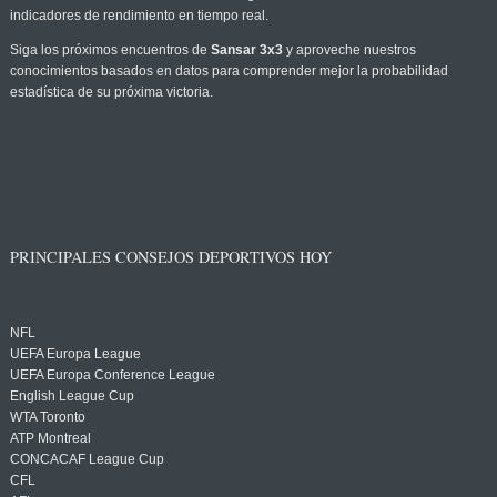
indicadores de rendimiento en tiempo real.
Siga los próximos encuentros de
Sansar 3x3
y aproveche nuestros
conocimientos basados en datos para comprender mejor la probabilidad
estadística de su próxima victoria.
PRINCIPALES CONSEJOS DEPORTIVOS HOY
NFL
UEFA Europa League
UEFA Europa Conference League
English League Cup
WTA Toronto
ATP Montreal
CONCACAF League Cup
CFL