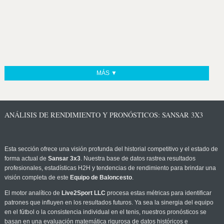
MÁS ▼
ANÁLISIS DE RENDIMIENTO Y PRONÓSTICOS: SANSAR 3X3
Esta sección ofrece una visión profunda del historial competitivo y el estado de
forma actual de
Sansar 3x3
. Nuestra base de datos rastrea resultados
profesionales, estadísticas H2H y tendencias de rendimiento para brindar una
visión completa de este
Equipo de Baloncesto
.
El motor analítico de
Live2Sport LLC
procesa estas métricas para identificar
patrones que influyen en los resultados futuros. Ya sea la sinergia del equipo
en el fútbol o la consistencia individual en el tenis, nuestros pronósticos se
basan en una evaluación matemática rigurosa de datos históricos e