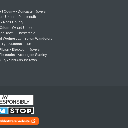
rt County - Doncaster Rovers
am United - Portsmouth
 - Notts County
Orient - Oxford United
od Town - Chesterfield
eld Wednesday - Bolton Wanderers
 City - Swindon Town
Albion - Blackburn Rovers
lexandra - Accrington Stanley
 City - Shrewsbury Town