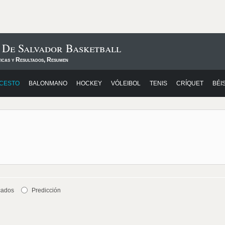
 De Salvador Basketball
ticas y Resultados, Resumen
CESTO
BALONMANO
HOCKEY
VÓLEIBOL
TENIS
CRÍQUET
BÉI
cados
Predicción