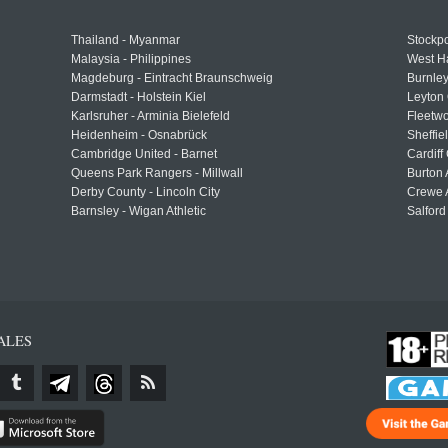
Thailand - Myanmar
Stockpo
Malaysia - Philippines
West H
Magdeburg - Eintracht Braunschweig
Burnley
Darmstadt - Holstein Kiel
Leyton 
Karlsruher - Arminia Bielefeld
Fleetwo
Heidenheim - Osnabrück
Sheffi
Cambridge United - Barnet
Cardiff
Queens Park Rangers - Millwall
Burton 
Derby County - Lincoln City
Crewe A
Barnsley - Wigan Athletic
Salford
ALES