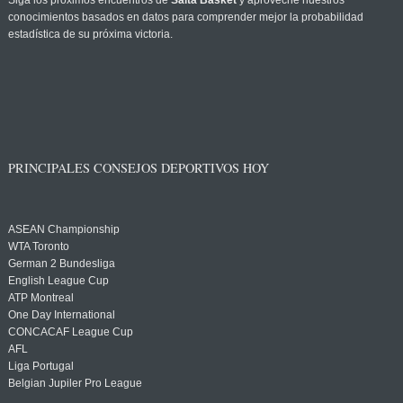
Siga los próximos encuentros de
Salta Basket
y aproveche nuestros
conocimientos basados en datos para comprender mejor la probabilidad
estadística de su próxima victoria.
PRINCIPALES CONSEJOS DEPORTIVOS HOY
ASEAN Championship
WTA Toronto
German 2 Bundesliga
English League Cup
ATP Montreal
One Day International
CONCACAF League Cup
AFL
Liga Portugal
Belgian Jupiler Pro League