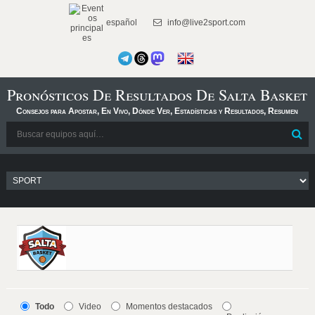
español
info@live2sport.com
Pronósticos De Resultados De Salta Basket
Consejos para Apostar, En Vivo, Dónde Ver, Estadísticas y Resultados, Resumen
Todo
Video
Momentos destacados