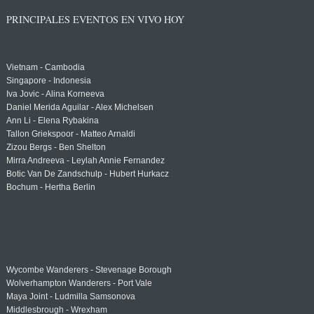
PRINCIPALES EVENTOS EN VIVO HOY
Vietnam - Cambodia
Singapore - Indonesia
Iva Jovic - Alina Korneeva
Daniel Merida Aguilar - Alex Michelsen
Ann Li - Elena Rybakina
Tallon Griekspoor - Matteo Arnaldi
Zizou Bergs - Ben Shelton
Mirra Andreeva - Leylah Annie Fernandez
Botic Van De Zandschulp - Hubert Hurkacz
Bochum - Hertha Berlin
Wycombe Wanderers - Stevenage Borough
Wolverhampton Wanderers - Port Vale
Maya Joint - Ludmilla Samsonova
Middlesbrough - Wrexham