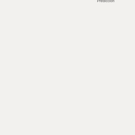
Predicción