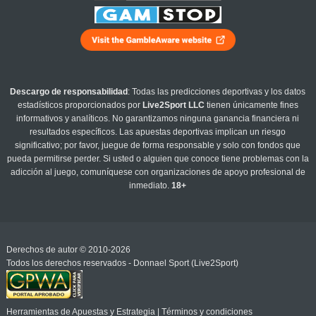
Descargo de responsabilidad
: Todas las predicciones deportivas y los datos
estadísticos proporcionados por
Live2Sport LLC
tienen únicamente fines
informativos y analíticos. No garantizamos ninguna ganancia financiera ni
resultados específicos. Las apuestas deportivas implican un riesgo
significativo; por favor, juegue de forma responsable y solo con fondos que
pueda permitirse perder. Si usted o alguien que conoce tiene problemas con la
adicción al juego, comuníquese con organizaciones de apoyo profesional de
inmediato.
18+
Derechos de autor © 2010-2026
Todos los derechos reservados - Donnael Sport (Live2Sport)
Herramientas de Apuestas y Estrategia
|
Términos y condiciones