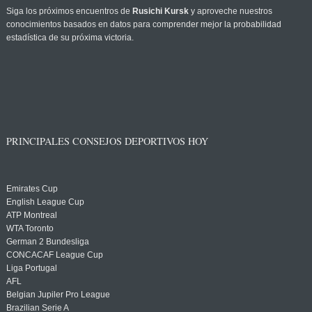
Siga los próximos encuentros de
Rusichi Kursk
y aproveche nuestros
conocimientos basados en datos para comprender mejor la probabilidad
estadística de su próxima victoria.
PRINCIPALES CONSEJOS DEPORTIVOS HOY
Emirates Cup
English League Cup
ATP Montreal
WTA Toronto
German 2 Bundesliga
CONCACAF League Cup
Liga Portugal
AFL
Belgian Jupiler Pro League
Brazilian Serie A