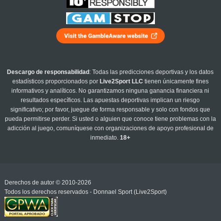
Descargo de responsabilidad
: Todas las predicciones deportivas y los datos
estadísticos proporcionados por
Live2Sport LLC
tienen únicamente fines
informativos y analíticos. No garantizamos ninguna ganancia financiera ni
resultados específicos. Las apuestas deportivas implican un riesgo
significativo; por favor, juegue de forma responsable y solo con fondos que
pueda permitirse perder. Si usted o alguien que conoce tiene problemas con la
adicción al juego, comuníquese con organizaciones de apoyo profesional de
inmediato.
18+
Derechos de autor © 2010-2026
Todos los derechos reservados - Donnael Sport (Live2Sport)