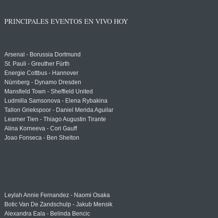
PRINCIPALES EVENTOS EN VIVO HOY
Arsenal - Borussia Dortmund
St. Pauli - Greuther Fürth
Energie Cottbus - Hannover
Nürnberg - Dynamo Dresden
Mansfield Town - Sheffield United
Ludmilla Samsonova - Elena Rybakina
Tallon Griekspoor - Daniel Merida Aguilar
Learner Tien - Thiago Augustin Tirante
Alina Korneeva - Cori Gauff
Joao Fonseca - Ben Shelton
Leylah Annie Fernandez - Naomi Osaka
Botic Van De Zandschulp - Jakub Mensik
Alexandra Eala - Belinda Bencic