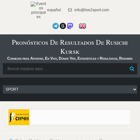
español
info@live2sport.com
Pronósticos De Resultados De Rusichi
Kursk
Consejos para Apostar, En Vivo, Dónde Ver, Estadísticas y Resultados, Resumen