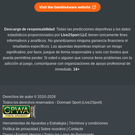
Descargo de responsabilidad
: Todas las predicciones deportivas y los datos
estadísticos proporcionados por
Live2Sport LLC
tienen únicamente fines
informativos y analíticos. No garantizamos ninguna ganancia financiera ni
resultados específicos. Las apuestas deportivas implican un riesgo
significativo; por favor, juegue de forma responsable y solo con fondos que
pueda permitirse perder. Si usted o alguien que conoce tiene problemas con la
adicción al juego, comuníquese con organizaciones de apoyo profesional de
inmediato.
18+
Derechos de autor © 2010-2026
Todos los derechos reservados - Donnael Sport (Live2Sport)
Herramientas de Apuestas y Estrategia
|
Términos y condiciones
Política de privacidad
|
Sobre nosotros
|
Contacto
Donar
|
English Version
|
Todas las Ligas de Baloncesto