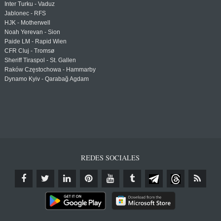
Inter Turku - Vaduz
Jablonec - RFS
HJK - Motherwell
Noah Yerevan - Sion
Paide LM - Rapid Wien
CFR Cluj - Tromsø
Sheriff Tiraspol - St. Gallen
Raków Częstochowa - Hammarby
Dynamo Kyiv - Qarabağ Agdam
REDES SOCIALES