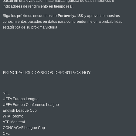
basan en una evaluación matemática rigurosa de datos históricos e
indicadores de rendimiento en tiempo real.
Siga los próximos encuentros de
Pertevniyal SK
y aproveche nuestros
conocimientos basados en datos para comprender mejor la probabilidad
estadística de su próxima victoria.
PRINCIPALES CONSEJOS DEPORTIVOS HOY
NFL
UEFA Europa League
UEFA Europa Conference League
English League Cup
WTA Toronto
ATP Montreal
CONCACAF League Cup
CFL