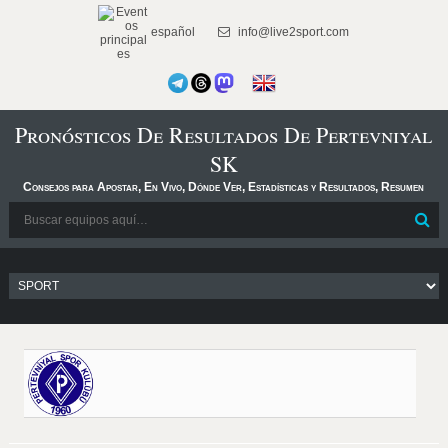
español
info@live2sport.com
Pronósticos De Resultados De Pertevniyal
SK
Consejos para Apostar, En Vivo, Dónde Ver, Estadísticas y Resultados, Resumen