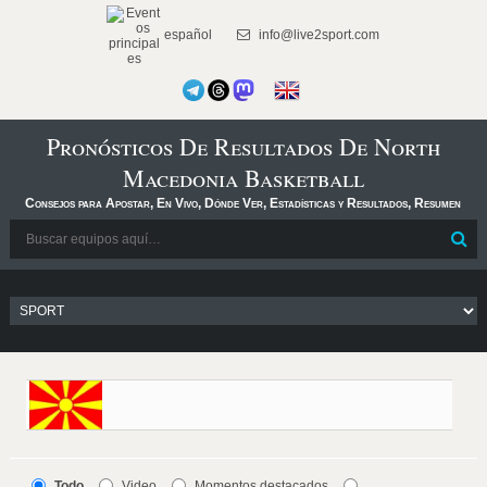
español
info@live2sport.com
Pronósticos De Resultados De North
Macedonia Basketball
Consejos para Apostar, En Vivo, Dónde Ver, Estadísticas y Resultados, Resumen
Todo
Video
Momentos destacados