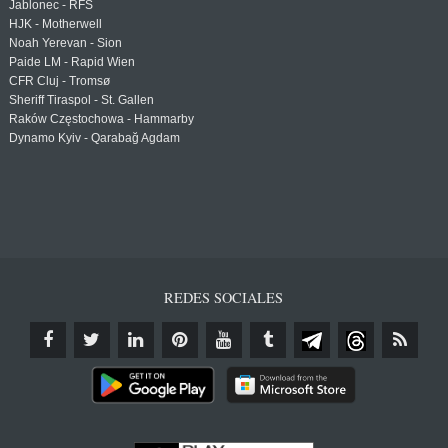
Jablonec - RFS
HJK - Motherwell
Noah Yerevan - Sion
Paide LM - Rapid Wien
CFR Cluj - Tromsø
Sheriff Tiraspol - St. Gallen
Raków Częstochowa - Hammarby
Dynamo Kyiv - Qarabağ Agdam
REDES SOCIALES