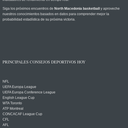
Siga los próximos encuentros de
North Macedonia basketball
y aproveche
nuestros conocimientos basados en datos para comprender mejor la
probabilidad estadística de su próxima victoria.
PRINCIPALES CONSEJOS DEPORTIVOS HOY
NFL
UEFA Europa League
UEFA Europa Conference League
English League Cup
WTA Toronto
ATP Montreal
CONCACAF League Cup
CFL
AFL