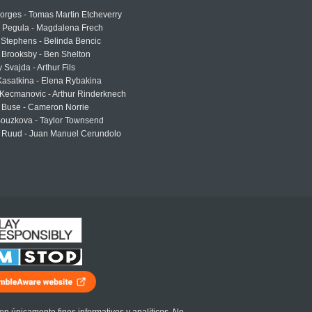
rges - Tomas Martin Etcheverry
a Pegula - Magdalena Frech
Stephens - Belinda Bencic
 Brooksby - Ben Shelton
 Svajda - Arthur Fils
asatkina - Elena Rybakina
Kecmanovic - Arthur Rinderknech
 Buse - Cameron Norrie
Bouzkova - Taylor Townsend
 Ruud - Juan Manuel Cerundolo