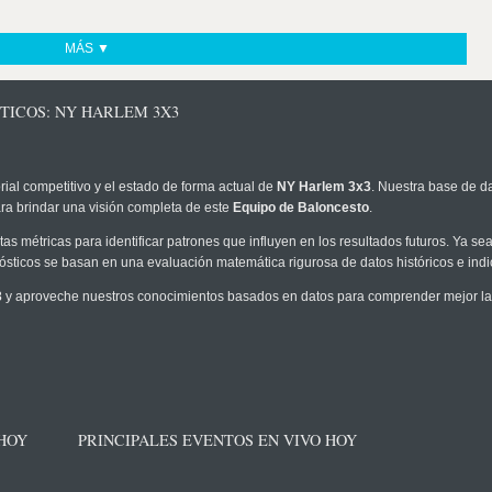
MÁS ▼
TICOS: NY HARLEM 3X3
rial competitivo y el estado de forma actual de
NY Harlem 3x3
. Nuestra base de da
ra brindar una visión completa de este
Equipo de Baloncesto
.
as métricas para identificar patrones que influyen en los resultados futuros. Ya sea 
onósticos se basan en una evaluación matemática rigurosa de datos históricos e ind
3
y aproveche nuestros conocimientos basados en datos para comprender mejor la pr
 HOY
PRINCIPALES EVENTOS EN VIVO HOY