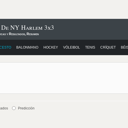
s De NY Harlem 3x3
ticas y Resultados, Resumen
CESTO
BALONMANO
HOCKEY
VÓLEIBOL
TENIS
CRÍQUET
BÉI
cados
Predicción