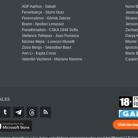
AGF Aarhus - Sabah
Nuno Bo
Fenerbahçe - Sturm Graz
Jessic
Ferencvárosi - Górnik Zabrze
Sloane 
Brann - Apollon Limassol
Jenson
Panathinaikos - CSKA 1948 Sofia
Zachary
Stefanos Tsitsipas - Joao Fonseca
Darya K
Nicolas Mejia - Lorenzo Musetti
Miomir 
Zizou Bergs - Sebastian Baez
Ignacio
Ann Li - Kayla Cross
Marie 
Valentin Vacherot - Mariano Navone
Casper
ALES