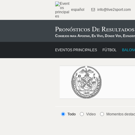
español
info@live2sport.com
Pronósticos De Resultado
Consejos para Apostar, En Vivo, Dónde Ver, Estadís
EVENTOS PRINCIPALES
FÚTBOL
BALON
Todo
Video
Momentos desta