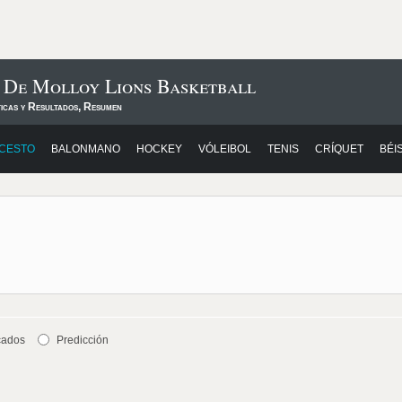
 De Molloy Lions Basketball
ticas y Resultados, Resumen
CESTO
BALONMANO
HOCKEY
VÓLEIBOL
TENIS
CRÍQUET
BÉI
cados
Predicción