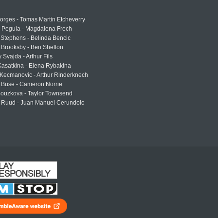
rges - Tomas Martin Etcheverry
a Pegula - Magdalena Frech
Stephens - Belinda Bencic
 Brooksby - Ben Shelton
 Svajda - Arthur Fils
asatkina - Elena Rybakina
Kecmanovic - Arthur Rinderknech
 Buse - Cameron Norrie
Bouzkova - Taylor Townsend
 Ruud - Juan Manuel Cerundolo