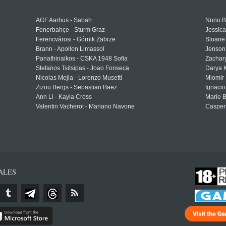
AGF Aarhus - Sabah
Nuno Bo
Fenerbahçe - Sturm Graz
Jessic
Ferencvárosi - Górnik Zabrze
Sloane 
Brann - Apollon Limassol
Jenson
Panathinaikos - CSKA 1948 Sofia
Zachary
Stefanos Tsitsipas - Joao Fonseca
Darya K
Nicolas Mejia - Lorenzo Musetti
Miomir 
Zizou Bergs - Sebastian Baez
Ignacio
Ann Li - Kayla Cross
Marie 
Valentin Vacherot - Mariano Navone
Casper
ALES