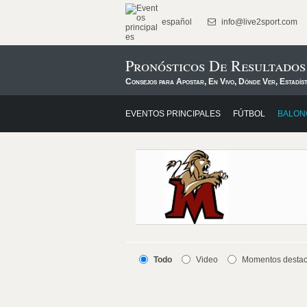
español
info@live2sport.com
Pronósticos De Resultados
Consejos para Apostar, En Vivo, Dónde Ver, Estadís
EVENTOS PRINCIPALES
FÚTBOL
BALON
Todo
Video
Momentos desta