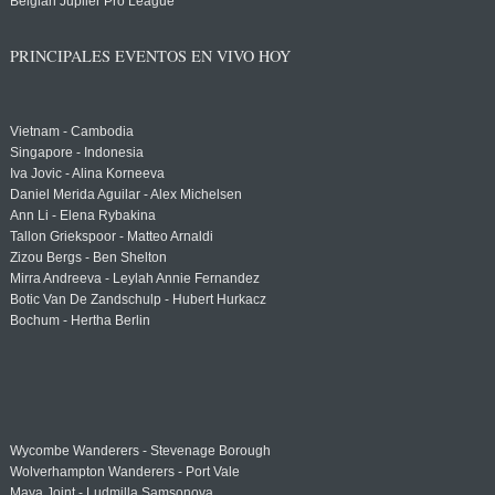
Belgian Jupiler Pro League
PRINCIPALES EVENTOS EN VIVO HOY
Vietnam - Cambodia
Singapore - Indonesia
Iva Jovic - Alina Korneeva
Daniel Merida Aguilar - Alex Michelsen
Ann Li - Elena Rybakina
Tallon Griekspoor - Matteo Arnaldi
Zizou Bergs - Ben Shelton
Mirra Andreeva - Leylah Annie Fernandez
Botic Van De Zandschulp - Hubert Hurkacz
Bochum - Hertha Berlin
Wycombe Wanderers - Stevenage Borough
Wolverhampton Wanderers - Port Vale
Maya Joint - Ludmilla Samsonova