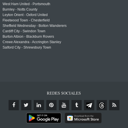
West Ham United - Portsmouth
Burnley - Notts County
Leyton Orient - Oxford United
Fleetwood Town - Chesterfield
Sheffield Wednesday - Bolton Wanderers
Cardiff City - Swindon Town
Burton Albion - Blackburn Rovers
Crewe Alexandra - Accrington Stanley
Salford City - Shrewsbury Town
REDES SOCIALES