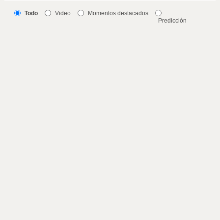
Todo
Video
Momentos destacados
Predicción