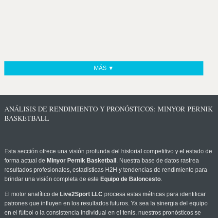
MÁS ▼
ANÁLISIS DE RENDIMIENTO Y PRONÓSTICOS: MINYOR PERNIK
BASKETBALL
Esta sección ofrece una visión profunda del historial competitivo y el estado de
forma actual de
Minyor Pernik Basketball
. Nuestra base de datos rastrea
resultados profesionales, estadísticas H2H y tendencias de rendimiento para
brindar una visión completa de este
Equipo de Baloncesto
.
El motor analítico de
Live2Sport LLC
procesa estas métricas para identificar
patrones que influyen en los resultados futuros. Ya sea la sinergia del equipo
en el fútbol o la consistencia individual en el tenis, nuestros pronósticos se