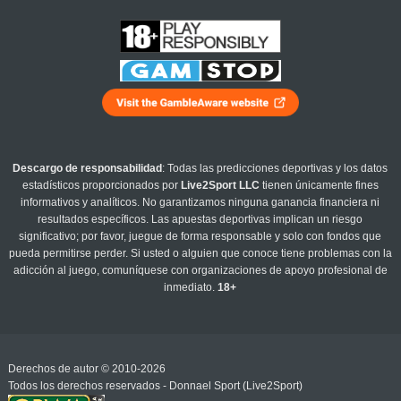
Descargo de responsabilidad
: Todas las predicciones deportivas y los datos
estadísticos proporcionados por
Live2Sport LLC
tienen únicamente fines
informativos y analíticos. No garantizamos ninguna ganancia financiera ni
resultados específicos. Las apuestas deportivas implican un riesgo
significativo; por favor, juegue de forma responsable y solo con fondos que
pueda permitirse perder. Si usted o alguien que conoce tiene problemas con la
adicción al juego, comuníquese con organizaciones de apoyo profesional de
inmediato.
18+
Derechos de autor © 2010-2026
Todos los derechos reservados - Donnael Sport (Live2Sport)