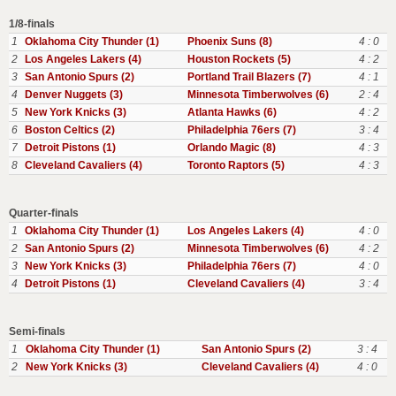
1/8-finals
1
Oklahoma City Thunder (1)
Phoenix Suns (8)
4 : 0
2
Los Angeles Lakers (4)
Houston Rockets (5)
4 : 2
3
San Antonio Spurs (2)
Portland Trail Blazers (7)
4 : 1
4
Denver Nuggets (3)
Minnesota Timberwolves (6)
2 : 4
5
New York Knicks (3)
Atlanta Hawks (6)
4 : 2
6
Boston Celtics (2)
Philadelphia 76ers (7)
3 : 4
7
Detroit Pistons (1)
Orlando Magic (8)
4 : 3
8
Cleveland Cavaliers (4)
Toronto Raptors (5)
4 : 3
Quarter-finals
1
Oklahoma City Thunder (1)
Los Angeles Lakers (4)
4 : 0
2
San Antonio Spurs (2)
Minnesota Timberwolves (6)
4 : 2
3
New York Knicks (3)
Philadelphia 76ers (7)
4 : 0
4
Detroit Pistons (1)
Cleveland Cavaliers (4)
3 : 4
Semi-finals
1
Oklahoma City Thunder (1)
San Antonio Spurs (2)
3 : 4
2
New York Knicks (3)
Cleveland Cavaliers (4)
4 : 0