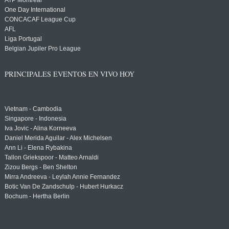
ATP Montreal
One Day International
CONCACAF League Cup
AFL
Liga Portugal
Belgian Jupiler Pro League
PRINCIPALES EVENTOS EN VIVO HOY
Vietnam - Cambodia
Singapore - Indonesia
Iva Jovic - Alina Korneeva
Daniel Merida Aguilar - Alex Michelsen
Ann Li - Elena Rybakina
Tallon Griekspoor - Matteo Arnaldi
Zizou Bergs - Ben Shelton
Mirra Andreeva - Leylah Annie Fernandez
Botic Van De Zandschulp - Hubert Hurkacz
Bochum - Hertha Berlin