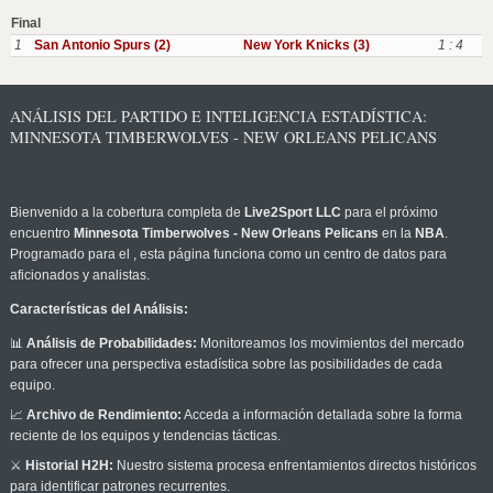
Final
1
San Antonio Spurs (2)
New York Knicks (3)
1 : 4
ANÁLISIS DEL PARTIDO E INTELIGENCIA ESTADÍSTICA:
MINNESOTA TIMBERWOLVES - NEW ORLEANS PELICANS
Bienvenido a la cobertura completa de
Live2Sport LLC
para el próximo
encuentro
Minnesota Timberwolves - New Orleans Pelicans
en la
NBA
.
Programado para el
, esta página funciona como un centro de datos para
aficionados y analistas.
Características del Análisis:
📊
Análisis de Probabilidades:
Monitoreamos los movimientos del mercado
para ofrecer una perspectiva estadística sobre las posibilidades de cada
equipo.
📈
Archivo de Rendimiento:
Acceda a información detallada sobre la forma
reciente de los equipos y tendencias tácticas.
⚔️
Historial H2H:
Nuestro sistema procesa enfrentamientos directos históricos
para identificar patrones recurrentes.