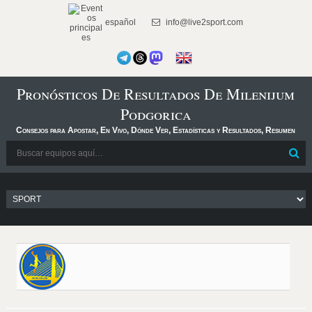
español
info@live2sport.com
Pronósticos De Resultados De Milenijum
Podgorica
Consejos para Apostar, En Vivo, Dónde Ver, Estadísticas y Resultados, Resumen