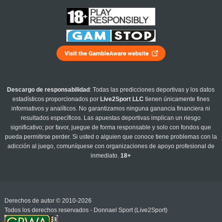
Descargo de responsabilidad
: Todas las predicciones deportivas y los datos
estadísticos proporcionados por
Live2Sport LLC
tienen únicamente fines
informativos y analíticos. No garantizamos ninguna ganancia financiera ni
resultados específicos. Las apuestas deportivas implican un riesgo
significativo; por favor, juegue de forma responsable y solo con fondos que
pueda permitirse perder. Si usted o alguien que conoce tiene problemas con la
adicción al juego, comuníquese con organizaciones de apoyo profesional de
inmediato.
18+
Derechos de autor © 2010-2026
Todos los derechos reservados - Donnael Sport (Live2Sport)