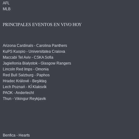
AFL
MLB
PRINCIPALES EVENTOS EN VIVO HOY
Arizona Cardinals - Carolina Panthers
KuPS Kuopio - Universitatea Craiova
Maccabi Tel Aviv - CSKA Sofia
Jagiellonia Białystok - Glasgow Rangers
Lincoln Red Imps - Omonia
Red Bull Salzburg - Paphos
Hradec Králové - Beşiktaş
Lech Poznań - KÍ Klaksvík
PAOK - Anderlecht
Thun - Vikingur Reykjavik
Benfica - Hearts