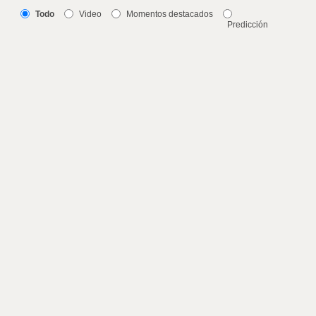
Todo
Video
Momentos destacados
Predicción