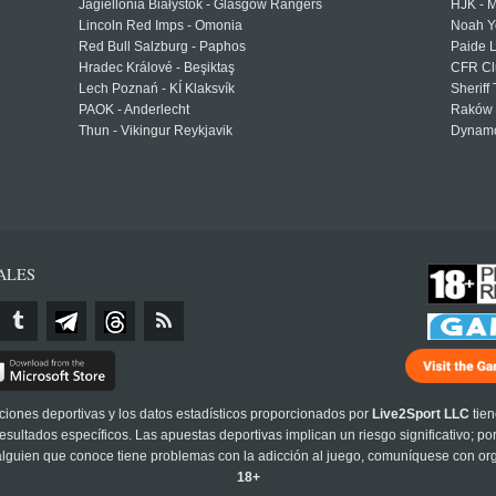
Jagiellonia Białystok - Glasgow Rangers
HJK - M
Lincoln Red Imps - Omonia
Noah Y
Red Bull Salzburg - Paphos
Paide 
Hradec Králové - Beşiktaş
CFR Cl
Lech Poznań - KÍ Klaksvík
Sheriff 
PAOK - Anderlecht
Raków 
Thun - Vikingur Reykjavik
Dynamo
ALES
cciones deportivas y los datos estadísticos proporcionados por
Live2Sport LLC
tien
sultados específicos. Las apuestas deportivas implican un riesgo significativo; po
 alguien que conoce tiene problemas con la adicción al juego, comuníquese con or
18+