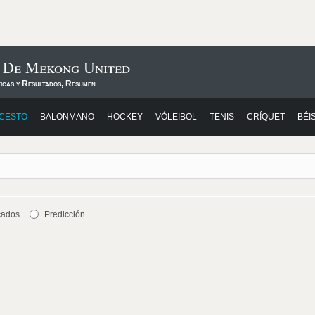
s De Mekong United
ticas y Resultados, Resumen
CESTO
BALONMANO
HOCKEY
VÓLEIBOL
TENIS
CRÍQUET
BÉI
cados
Predicción