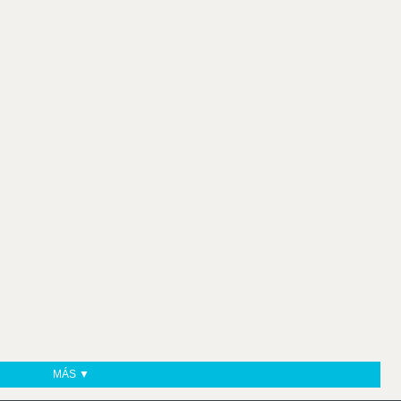
MÁS ▼