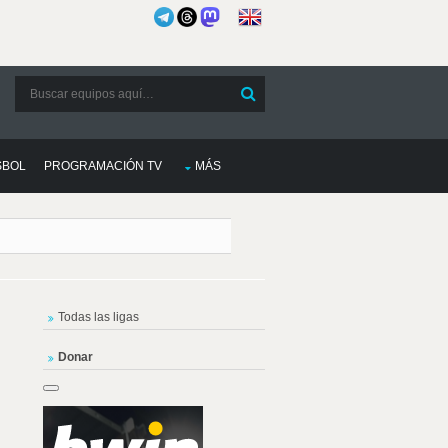
SBOL
PROGRAMACIÓN TV
MÁS
Todas las ligas
Donar