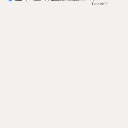
Predicción