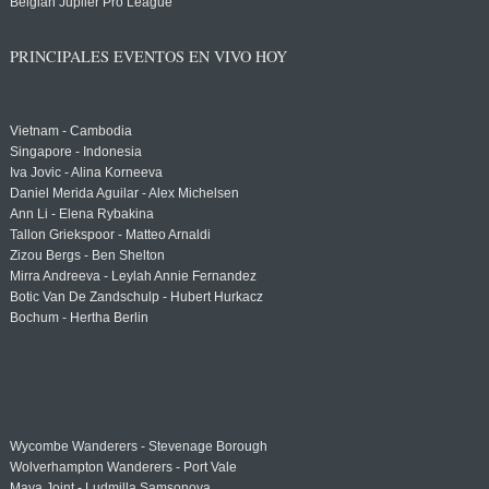
Belgian Jupiler Pro League
PRINCIPALES EVENTOS EN VIVO HOY
Vietnam - Cambodia
Singapore - Indonesia
Iva Jovic - Alina Korneeva
Daniel Merida Aguilar - Alex Michelsen
Ann Li - Elena Rybakina
Tallon Griekspoor - Matteo Arnaldi
Zizou Bergs - Ben Shelton
Mirra Andreeva - Leylah Annie Fernandez
Botic Van De Zandschulp - Hubert Hurkacz
Bochum - Hertha Berlin
Wycombe Wanderers - Stevenage Borough
Wolverhampton Wanderers - Port Vale
Maya Joint - Ludmilla Samsonova