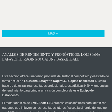
MÁS ▼
ANÁLISIS DE RENDIMIENTO Y PRONÓSTICOS: LOUISIANA-
LAFAYETTE RAGIN%60 CAJUNS BASKETBALL
Esta sección ofrece una visión profunda del historial competitivo y el estado de
forma actual de
Louisiana-Lafayette Ragin%60 Cajuns basketball
. Nuestra
base de datos rastrea resultados profesionales, estadísticas H2H y tendencias
de rendimiento para brindar una visión completa de este
Equipo de
Baloncesto
.
El motor analítico de
Live2Sport LLC
procesa estas métricas para identificar
patrones que influyen en los resultados futuros. Ya sea la sinergia del equipo