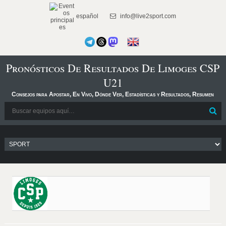
español
info@live2sport.com
Pronósticos De Resultados De Limoges CSP
U21
Consejos para Apostar, En Vivo, Dónde Ver, Estadísticas y Resultados, Resumen