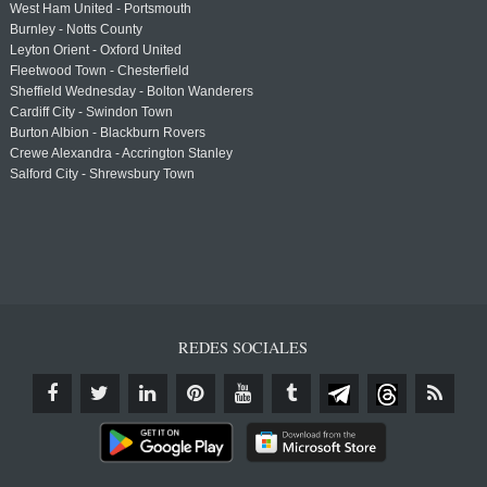
West Ham United - Portsmouth
Burnley - Notts County
Leyton Orient - Oxford United
Fleetwood Town - Chesterfield
Sheffield Wednesday - Bolton Wanderers
Cardiff City - Swindon Town
Burton Albion - Blackburn Rovers
Crewe Alexandra - Accrington Stanley
Salford City - Shrewsbury Town
REDES SOCIALES