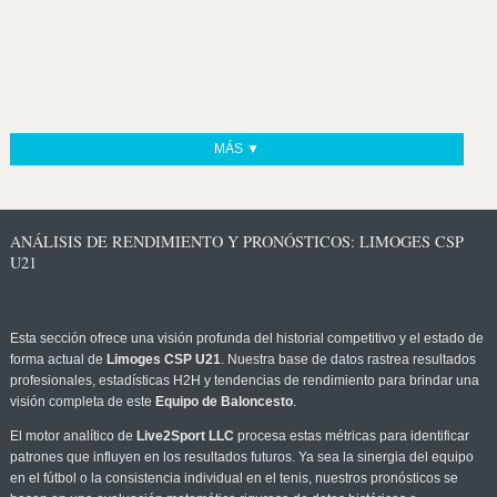
MÁS ▼
ANÁLISIS DE RENDIMIENTO Y PRONÓSTICOS: LIMOGES CSP
U21
Esta sección ofrece una visión profunda del historial competitivo y el estado de
forma actual de
Limoges CSP U21
. Nuestra base de datos rastrea resultados
profesionales, estadísticas H2H y tendencias de rendimiento para brindar una
visión completa de este
Equipo de Baloncesto
.
El motor analítico de
Live2Sport LLC
procesa estas métricas para identificar
patrones que influyen en los resultados futuros. Ya sea la sinergia del equipo
en el fútbol o la consistencia individual en el tenis, nuestros pronósticos se