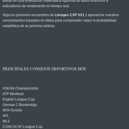
basan en una evaluación matemática rigurosa de datos históricos e
indicadores de rendimiento en tiempo real.
Siga los próximos encuentros de
Limoges CSP U21
y aproveche nuestros
conocimientos basados en datos para comprender mejor la probabilidad
estadística de su próxima victoria.
PRINCIPALES CONSEJOS DEPORTIVOS HOY
ASEAN Championship
ATP Montreal
English League Cup
German 2 Bundesliga
WTA Toronto
AFL
MLS
CONCACAF League Cup