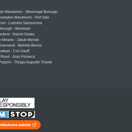
e Wanderers - Stevenage Borough
hampton Wanderers - Port Vale
oint - Ludmilla Samsonova
sbrough - Wrexham
ertens - Naomi Osaka
e Atmane - Jakub Mensik
Townsend - Belinda Bencic
akkari - Cori Gauff
 Ruud - Joao Fonseca
Popyrin - Thiago Augustin Tirante