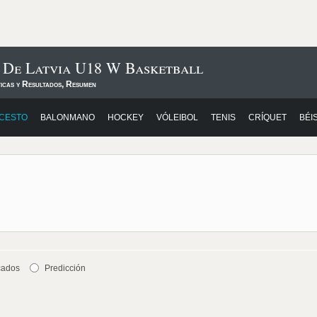
s De Latvia U18 W Basketball
ticas y Resultados, Resumen
CESTO
BALONMANO
HOCKEY
VÓLEIBOL
TENIS
CRÍQUET
BÉI
cados
Predicción