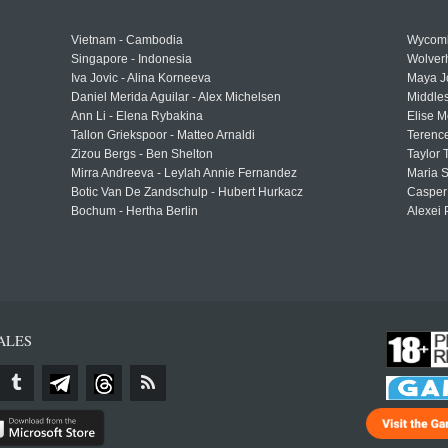
Vietnam - Cambodia
Wycomb
Singapore - Indonesia
Wolver
Iva Jovic - Alina Korneeva
Maya J
Daniel Merida Aguilar - Alex Michelsen
Middle
Ann Li - Elena Rybakina
Elise M
Tallon Griekspoor - Matteo Arnaldi
Terenc
Zizou Bergs - Ben Shelton
Taylor 
Mirra Andreeva - Leylah Annie Fernandez
Maria S
Botic Van De Zandschulp - Hubert Hurkacz
Casper
Bochum - Hertha Berlin
Alexei 
ALES