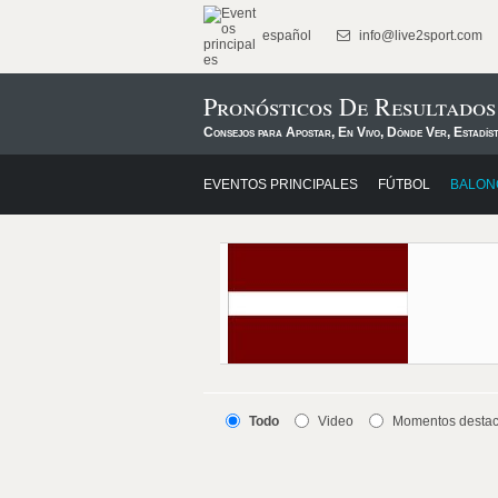
español
info@live2sport.com
Pronósticos De Resultado
Consejos para Apostar, En Vivo, Dónde Ver, Estadís
EVENTOS PRINCIPALES
FÚTBOL
BALON
Todo
Video
Momentos desta