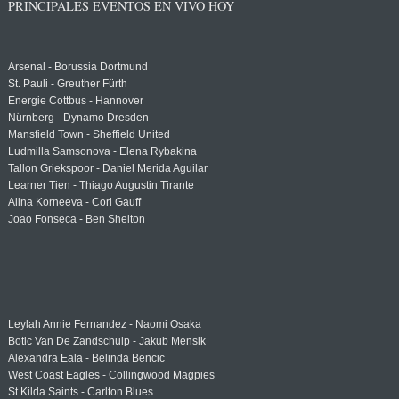
PRINCIPALES EVENTOS EN VIVO HOY
Arsenal - Borussia Dortmund
St. Pauli - Greuther Fürth
Energie Cottbus - Hannover
Nürnberg - Dynamo Dresden
Mansfield Town - Sheffield United
Ludmilla Samsonova - Elena Rybakina
Tallon Griekspoor - Daniel Merida Aguilar
Learner Tien - Thiago Augustin Tirante
Alina Korneeva - Cori Gauff
Joao Fonseca - Ben Shelton
Leylah Annie Fernandez - Naomi Osaka
Botic Van De Zandschulp - Jakub Mensik
Alexandra Eala - Belinda Bencic
West Coast Eagles - Collingwood Magpies
St Kilda Saints - Carlton Blues