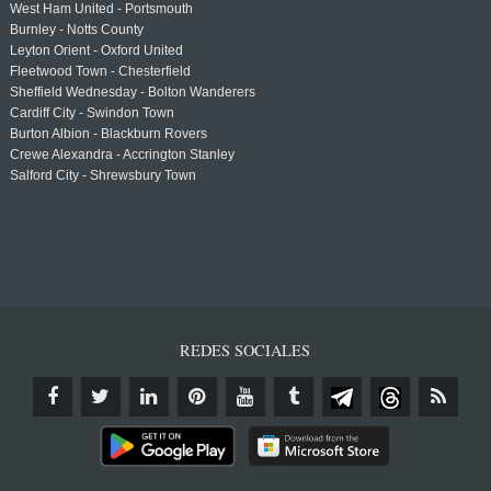
West Ham United - Portsmouth
Burnley - Notts County
Leyton Orient - Oxford United
Fleetwood Town - Chesterfield
Sheffield Wednesday - Bolton Wanderers
Cardiff City - Swindon Town
Burton Albion - Blackburn Rovers
Crewe Alexandra - Accrington Stanley
Salford City - Shrewsbury Town
REDES SOCIALES