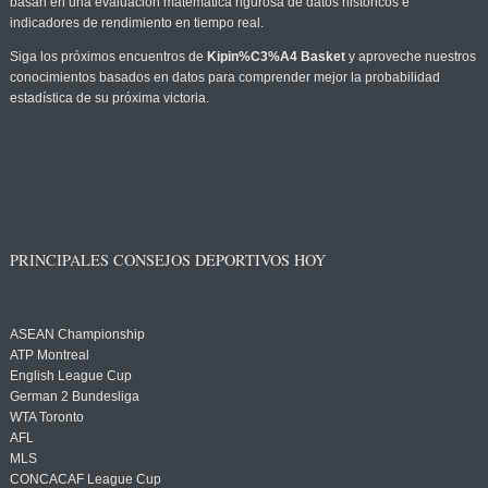
basan en una evaluación matemática rigurosa de datos históricos e
indicadores de rendimiento en tiempo real.
Siga los próximos encuentros de
Kipin%C3%A4 Basket
y aproveche nuestros
conocimientos basados en datos para comprender mejor la probabilidad
estadística de su próxima victoria.
PRINCIPALES CONSEJOS DEPORTIVOS HOY
ASEAN Championship
ATP Montreal
English League Cup
German 2 Bundesliga
WTA Toronto
AFL
MLS
CONCACAF League Cup