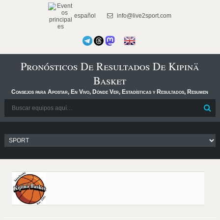
español
info@live2sport.com
Pronósticos De Resultados De Kipinä
Basket
Consejos para Apostar, En Vivo, Dónde Ver, Estadísticas y Resultados, Resumen