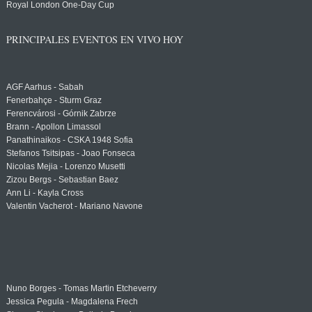
Royal London One-Day Cup
PRINCIPALES EVENTOS EN VIVO HOY
AGF Aarhus - Sabah
Fenerbahçe - Sturm Graz
Ferencvárosi - Górnik Zabrze
Brann - Apollon Limassol
Panathinaikos - CSKA 1948 Sofia
Stefanos Tsitsipas - Joao Fonseca
Nicolas Mejia - Lorenzo Musetti
Zizou Bergs - Sebastian Baez
Ann Li - Kayla Cross
Valentin Vacherot - Mariano Navone
Nuno Borges - Tomas Martin Etcheverry
Jessica Pegula - Magdalena Frech