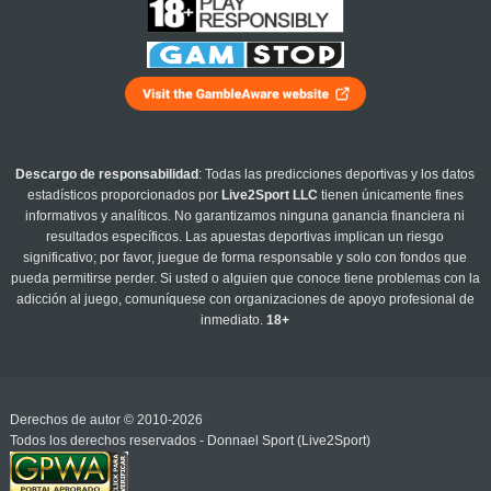
Descargo de responsabilidad
: Todas las predicciones deportivas y los datos
estadísticos proporcionados por
Live2Sport LLC
tienen únicamente fines
informativos y analíticos. No garantizamos ninguna ganancia financiera ni
resultados específicos. Las apuestas deportivas implican un riesgo
significativo; por favor, juegue de forma responsable y solo con fondos que
pueda permitirse perder. Si usted o alguien que conoce tiene problemas con la
adicción al juego, comuníquese con organizaciones de apoyo profesional de
inmediato.
18+
Derechos de autor © 2010-2026
Todos los derechos reservados - Donnael Sport (Live2Sport)