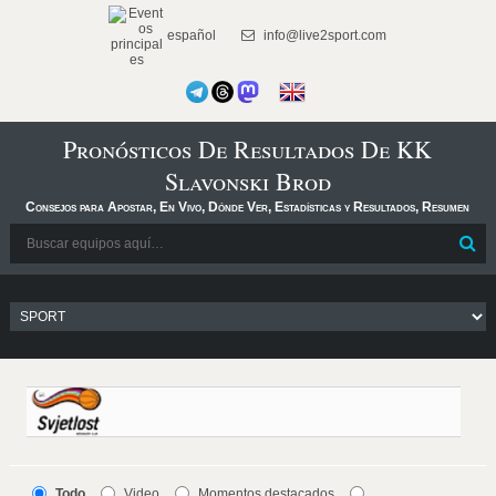
español
info@live2sport.com
Pronósticos De Resultados De KK
Slavonski Brod
Consejos para Apostar, En Vivo, Dónde Ver, Estadísticas y Resultados, Resumen
Todo
Video
Momentos destacados