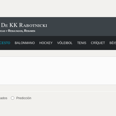
s De KK Rabotnicki
ticas y Resultados, Resumen
CESTO
BALONMANO
HOCKEY
VÓLEIBOL
TENIS
CRÍQUET
BÉI
cados
Predicción