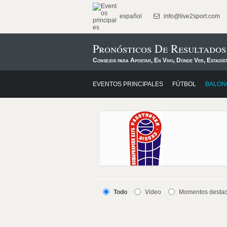
español
info@live2sport.com
Pronósticos De Resultado
Consejos para Apostar, En Vivo, Dónde Ver, Estadís
EVENTOS PRINCIPALES
FÚTBOL
BALON
Todo
Video
Momentos desta