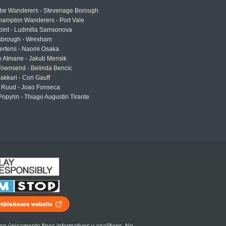
e Wanderers - Stevenage Borough
hampton Wanderers - Port Vale
oint - Ludmilla Samsonova
sbrough - Wrexham
ertens - Naomi Osaka
e Atmane - Jakub Mensik
Townsend - Belinda Bencic
akkari - Cori Gauff
 Ruud - Joao Fonseca
Popyrin - Thiago Augustin Tirante