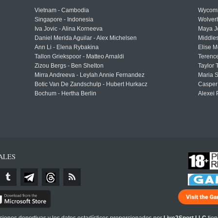
Vietnam - Cambodia
Wycomb
Singapore - Indonesia
Wolver
Iva Jovic - Alina Korneeva
Maya J
Daniel Merida Aguilar - Alex Michelsen
Middle
Ann Li - Elena Rybakina
Elise M
Tallon Griekspoor - Matteo Arnaldi
Terenc
Zizou Bergs - Ben Shelton
Taylor 
Mirra Andreeva - Leylah Annie Fernandez
Maria S
Botic Van De Zandschulp - Hubert Hurkacz
Casper
Bochum - Hertha Berlin
Alexei 
ALES