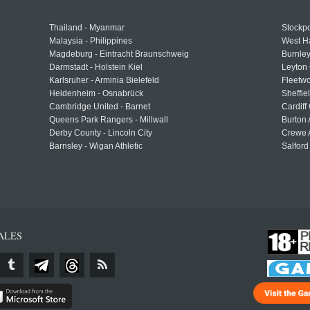
Thailand - Myanmar
Stockpo
Malaysia - Philippines
West H
Magdeburg - Eintracht Braunschweig
Burnley
Darmstadt - Holstein Kiel
Leyton 
Karlsruher - Arminia Bielefeld
Fleetwo
Heidenheim - Osnabrück
Sheffi
Cambridge United - Barnet
Cardiff
Queens Park Rangers - Millwall
Burton 
Derby County - Lincoln City
Crewe A
Barnsley - Wigan Athletic
Salford
ALES