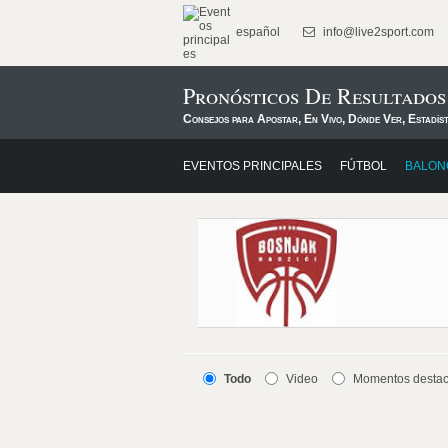
español
info@live2sport.com
Pronósticos De Resultados
Consejos para Apostar, En Vivo, Dónde Ver, Estadís
EVENTOS PRINCIPALES
FÚTBOL
BALON
Todo
Video
Momentos desta