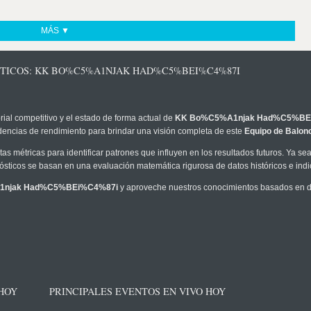
MÁS ▼
STICOS: KK BO%C5%A1NJAK HAD%C5%BEI%C4%87I
rial competitivo y el estado de forma actual de
KK Bo%C5%A1njak Had%C5%BE
ndencias de rendimiento para brindar una visión completa de este
Equipo de Balon
as métricas para identificar patrones que influyen en los resultados futuros. Ya sea 
onósticos se basan en una evaluación matemática rigurosa de datos históricos e ind
1njak Had%C5%BEi%C4%87i
y aproveche nuestros conocimientos basados en d
 HOY
PRINCIPALES EVENTOS EN VIVO HOY