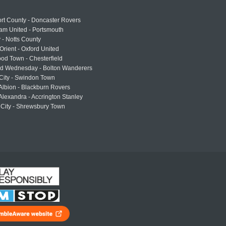
rt County - Doncaster Rovers
am United - Portsmouth
 - Notts County
Orient - Oxford United
od Town - Chesterfield
eld Wednesday - Bolton Wanderers
 City - Swindon Town
Albion - Blackburn Rovers
lexandra - Accrington Stanley
 City - Shrewsbury Town