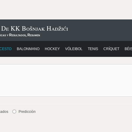
 De KK Bošnjak Hadžići
ticas y Resultados, Resumen
CESTO
BALONMANO
HOCKEY
VÓLEIBOL
TENIS
CRÍQUET
BÉI
cados
Predicción